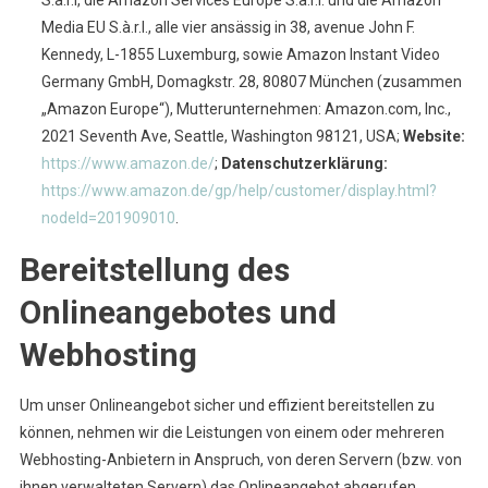
S.à.r.l, die Amazon Services Europe S.à.r.l. und die Amazon
Media EU S.à.r.l., alle vier ansässig in 38, avenue John F.
Kennedy, L-1855 Luxemburg, sowie Amazon Instant Video
Germany GmbH, Domagkstr. 28, 80807 München (zusammen
„Amazon Europe“), Mutterunternehmen: Amazon.com, Inc.,
2021 Seventh Ave, Seattle, Washington 98121, USA;
Website:
https://www.amazon.de/
;
Datenschutzerklärung:
https://www.amazon.de/gp/help/customer/display.html?
nodeId=201909010
.
Bereitstellung des
Onlineangebotes und
Webhosting
Um unser Onlineangebot sicher und effizient bereitstellen zu
können, nehmen wir die Leistungen von einem oder mehreren
Webhosting-Anbietern in Anspruch, von deren Servern (bzw. von
ihnen verwalteten Servern) das Onlineangebot abgerufen