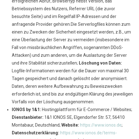
erfolgreichen Abruf, Browsertyp nebst Version, das
Betriebssystem des Nutzers, Referrer URL (die zuvor
besuchte Seite) und im Regelfall IP-Adressen und der
anfragende Provider gehören.Die Serverlogfiles können zum
einen zu Zwecken der Sicherheit eingesetzt werden, z.B., um
eine Überlastung der Server zu vermeiden (insbesondere im
Fall von missbräuchlichen Angriffen, sogenannten DDoS-
Attacken) und zum anderen, um die Auslastung der Server
und ihre Stabilität sicherzustellen;
Löschung von Daten:
Logfile-Informationen werden für die Dauer von maximal 30
Tagen gespeichert und danach gelöscht oder anonymisiert.
Daten, deren weitere Aufbewahrung zu Beweiszwecken
erforderlich ist, sind bis zur endgültigen Klärung des jeweiligen
Vorfalls von der Löschung ausgenommen.
IONOS by 1&1:
Hostingplattform für E-Commerce / Websites;
Dienstanbieter:
1&1 IONOS SE, Elgendorfer Str. 57, 56410
Montabaur, Deutschland;
Website:
https://www.ionos.de
;
Datenschutzerklärung:
https://www.ionos.de/terms-