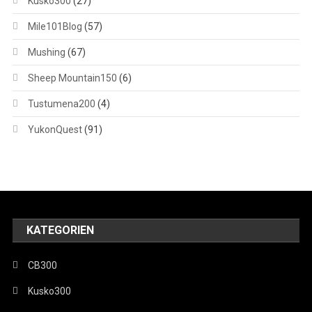
Kusko300
(27)
Mile101Blog
(57)
Mushing
(67)
Sheep Mountain150
(6)
Tustumena200
(4)
YukonQuest
(91)
KATEGORIEN
CB300
Kusko300