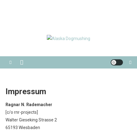
Alaska Dogmushing
Schlittenhunderennen in Alaska
Impressum
Ragnar N. Rademacher
[c/o rnr-projects]
Walter Gieseking Strasse 2
65193 Wiesbaden