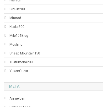
Fashion
GinGin200
Iditarod
Kusko300
Mile101Blog
Mushing
Sheep Mountain150
Tustumena200
YukonQuest
META
Anmelden