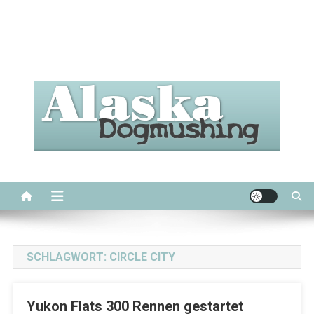
Alaska Dogmushing
Schlittenhunderennen in Alaska
SCHLAGWORT:
CIRCLE CITY
Yukon Flats 300 Rennen gestartet