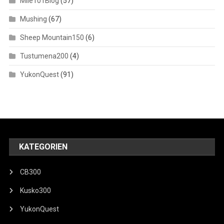
Mile101Blog
(57)
Mushing
(67)
Sheep Mountain150
(6)
Tustumena200
(4)
YukonQuest
(91)
KATEGORIEN
CB300
Kusko300
YukonQuest