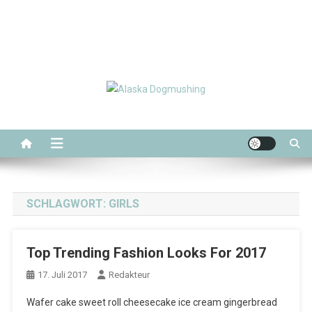
Alaska Dogmushing
Schlittenhunderennen in Alaska
SCHLAGWORT:
GIRLS
Top Trending Fashion Looks For 2017
17. Juli 2017
Redakteur
Wafer cake sweet roll cheesecake ice cream gingerbread