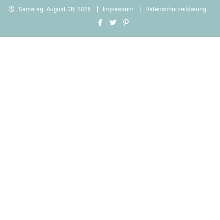
Skip
Samstag, August 08, 2026
Impressum
Datenschutzerklärung
to
content