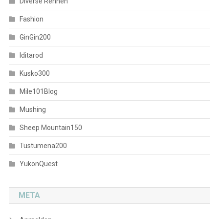
Diverse Rennen
Fashion
GinGin200
Iditarod
Kusko300
Mile101Blog
Mushing
Sheep Mountain150
Tustumena200
YukonQuest
META