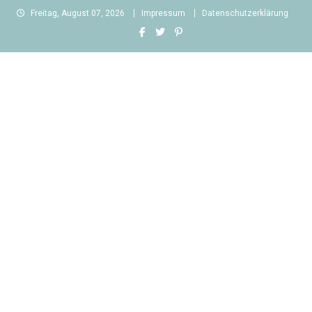
Skip
Freitag, August 07, 2026
Impressum
Datenschutzerklärung
to
content