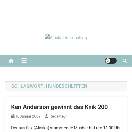
Alaska Dogmushing
Schlittenhunderennen in Alaska
SCHLAGWORT:
HUNDESCHLITTEN
Ken Anderson gewinnt das Knik 200
6. Januar 2009
Redakteur
Der aus Fox (Alaska) stammende Musher hat um 11:00 Uhr