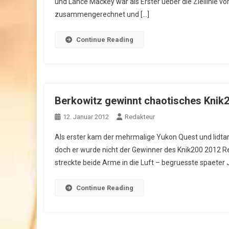
und Lance Mackey war als Erster ueber die Ziellinie 
zusammengerechnet und […]
Continue Reading
Berkowitz gewinnt chaotisches Knik
12. Januar 2012
Redakteur
Als erster kam der mehrmalige Yukon Quest und Iidta
doch er wurde nicht der Gewinner des Knik200 2012 Re
streckte beide Arme in die Luft – begruesste spaeter 
Continue Reading