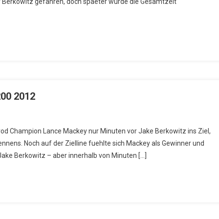
vor Berkowitz gefahren, doch spaeter wurde die Gesamtzeit
200 2012
rod Champion Lance Mackey nur Minuten vor Jake Berkowitz ins Ziel,
nnens. Noch auf der Zielline fuehlte sich Mackey als Gewinner und
Jake Berkowitz – aber innerhalb von Minuten […]