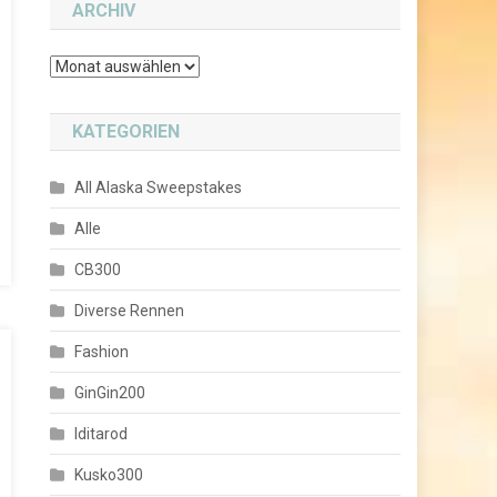
ARCHIV
Archiv
KATEGORIEN
All Alaska Sweepstakes
Alle
CB300
Diverse Rennen
Fashion
GinGin200
Iditarod
Kusko300