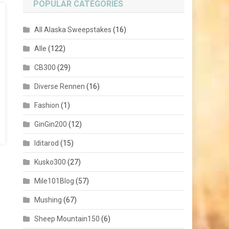
POPULAR CATEGORIES
All Alaska Sweepstakes
(16)
Alle
(122)
CB300
(29)
Diverse Rennen
(16)
Fashion
(1)
GinGin200
(12)
Iditarod
(15)
Kusko300
(27)
Mile101Blog
(57)
Mushing
(67)
Sheep Mountain150
(6)