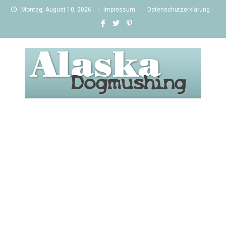
Skip
Montag, August 10, 2026
Impressum
Datenschutzerklärung
to
content
Alaska Dogmushing
Schlittenhunderennen in Alaska