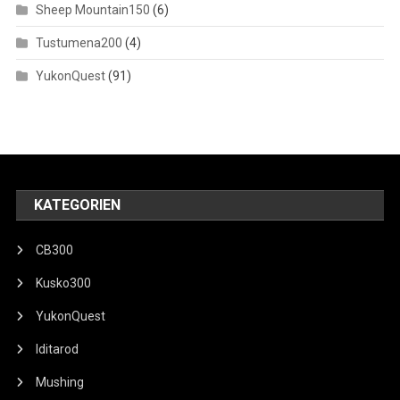
Sheep Mountain150
(6)
Tustumena200
(4)
YukonQuest
(91)
KATEGORIEN
CB300
Kusko300
YukonQuest
Iditarod
Mushing