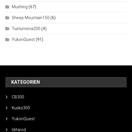
Mushing
(67)
Sheep Mountain150
(6)
Tustumena200
(4)
YukonQuest
(91)
KATEGORIEN
CB300
Kusko300
YukonQuest
Iditarod