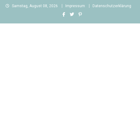
Skip
Samstag, August 08, 2026
Impressum
Datenschutzerklärung
to
content