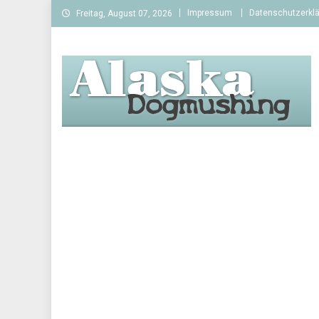
Skip
Impressum
Datenschutzerkl
Freitag, August 07, 2026
to
content
Alaska Dogmushing
Schlittenhunderennen in Alaska