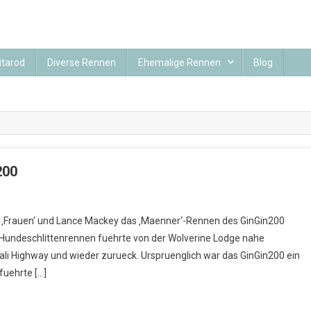
itarod
Diverse Rennen
Ehemalige Rennen
Blog
200
s ‚Frauen‘ und Lance Mackey das ‚Maenner‘-Rennen des GinGin200
Hundeschlittenrennen fuehrte von der Wolverine Lodge nahe
ali Highway und wieder zurueck. Urspruenglich war das GinGin200 ein
fuehrte […]