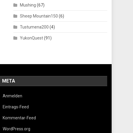
Mushing
(67)
Sheep Mountain150
(6)
Tustumena200
(4)
YukonQuest
(91)
META
Anmelden
Eintrags-Feed
Kommentar-Feed
WordPress.org