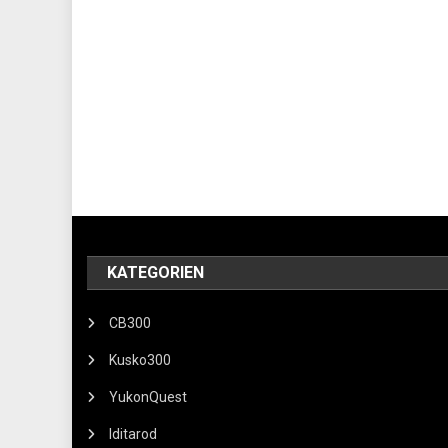
KATEGORIEN
CB300
Kusko300
YukonQuest
Iditarod