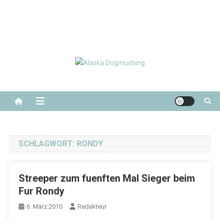
Alaska Dogmushing
Schlittenhunderennen in Alaska
SCHLAGWORT:
RONDY
Streeper zum fuenften Mal Sieger beim
Fur Rondy
6. März 2010
Redakteur