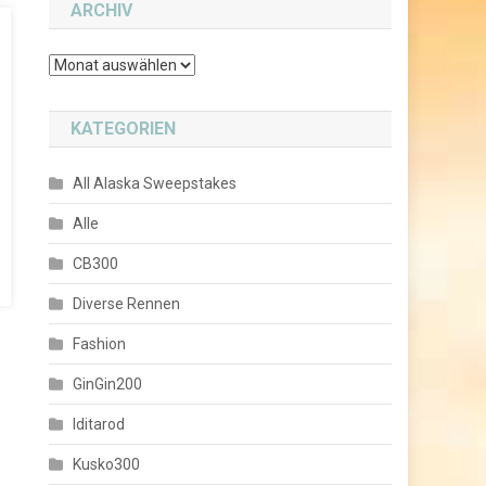
ARCHIV
Archiv
KATEGORIEN
All Alaska Sweepstakes
Alle
CB300
Diverse Rennen
Fashion
GinGin200
Iditarod
Kusko300