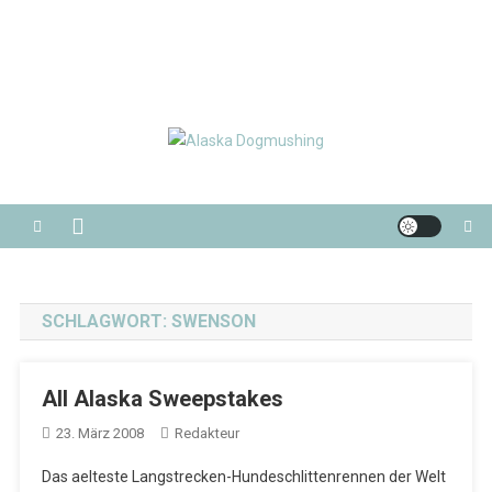
Alaska Dogmushing
Schlittenhunderennen in Alaska
SCHLAGWORT:
SWENSON
All Alaska Sweepstakes
23. März 2008
Redakteur
Das aelteste Langstrecken-Hundeschlittenrennen der Welt