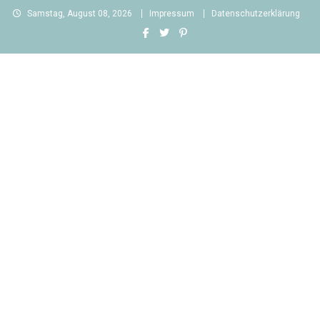
Skip
Samstag, August 08, 2026
Impressum
Datenschutzerklärung
to
content