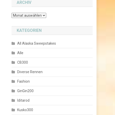
ARCHIV
Archiv
KATEGORIEN
All Alaska Sweepstakes
Alle
CB300
Diverse Rennen
Fashion
GinGin200
Iditarod
Kusko300