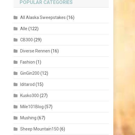
POPULAR CATEGORIES
All Alaska Sweepstakes
(16)
Alle
(122)
CB300
(29)
Diverse Rennen
(16)
Fashion
(1)
GinGin200
(12)
Iditarod
(15)
Kusko300
(27)
Mile101Blog
(57)
Mushing
(67)
Sheep Mountain150
(6)