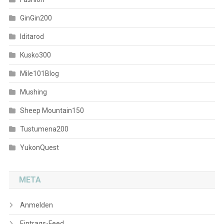
GinGin200
Iditarod
Kusko300
Mile101Blog
Mushing
Sheep Mountain150
Tustumena200
YukonQuest
META
Anmelden
Eintrags-Feed