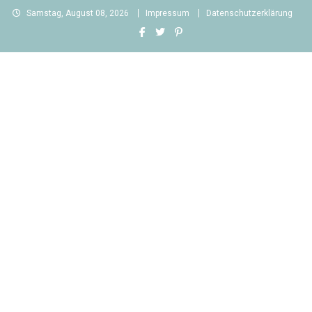
Skip
Samstag, August 08, 2026
Impressum
Datenschutzerklärung
to
content