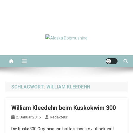
Alaska Dogmushing
Schlittenhunderennen in Alaska
SCHLAGWORT:
WILLIAM KLEEDEHN
William Kleedehn beim Kuskokwim 300
2. Januar 2016
Redakteur
Die Kusko300 Organisation hatte schon im Juli bekannt