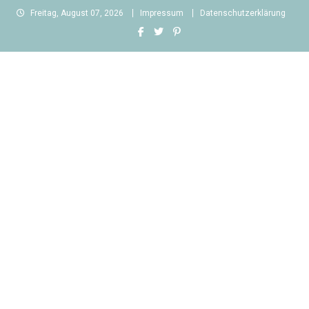
Skip
Freitag, August 07, 2026
Impressum
Datenschutzerklärung
to
content