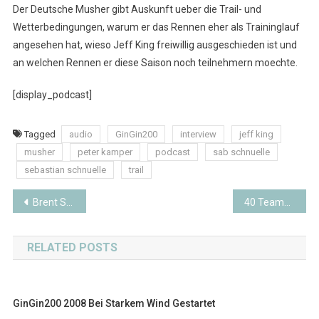
Der Deutsche Musher gibt Auskunft ueber die Trail- und
Wetterbedingungen, warum er das Rennen eher als Traininglauf
angesehen hat, wieso Jeff King freiwillig ausgeschieden ist und
an welchen Rennen er diese Saison noch teilnehmern moechte.
[display_podcast]
Tagged
audio
GinGin200
interview
jeff king
musher
peter kamper
podcast
sab schnuelle
sebastian schnuelle
trail
Beitragsnavigation
Brent Sass gewinnt das GinGin200 2008 (Maennerrennen)
40 Teams starten beim Knik 200
RELATED POSTS
GinGin200 2008 Bei Starkem Wind Gestartet