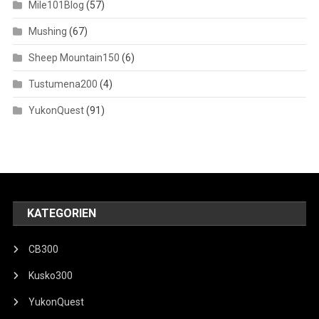
Mile101Blog
(57)
Mushing
(67)
Sheep Mountain150
(6)
Tustumena200
(4)
YukonQuest
(91)
KATEGORIEN
CB300
Kusko300
YukonQuest