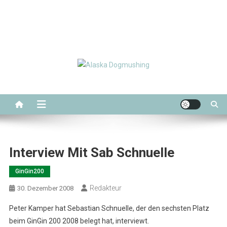
Alaska Dogmushing
Schlittenhunderennen in Alaska
Interview Mit Sab Schnuelle
GinGin200
Redakteur
30. Dezember 2008
Peter Kamper hat Sebastian Schnuelle, der den sechsten Platz
beim GinGin 200 2008 belegt hat, interviewt.