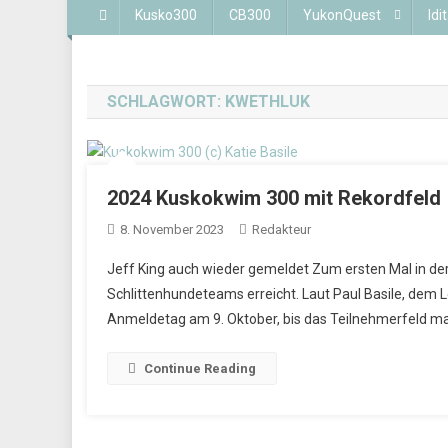
Kusko300
CB300
YukonQuest
Idi
SCHLAGWORT:
KWETHLUK
2024 Kuskokwim 300 mit Rekordfeld
8. November 2023
Redakteur
Jeff King auch wieder gemeldet Zum ersten Mal in de
Schlittenhundeteams erreicht. Laut Paul Basile, dem L
Anmeldetag am 9. Oktober, bis das Teilnehmerfeld max
Continue Reading