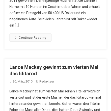
2011 gewonnen. Der 48jaehrige Musher hat die Zielinie in
Nome mit 10 Hunden im Geschirr ueberfahren und erhaelt
dafuer ein Preisgeld von 50.400 US Dollar und ein
nagelneues Auto. Seit vielen Jahren ist mit Baker wieder
ein […]
Continue Reading
Lance Mackey gewinnt zum vierten Mal
das Iditarod
20. März 2010
Redakteur
Lance Mackey hat zum vierten Mal seinen Titel erfolgreich
verteidigt und ist der erste Musher, der das Iditarod viermal
hintereinander gewinnen konnte. Bisher waren drei Titel in
Folge das Mass aller Dinge, dies hatten Doug Swingley und