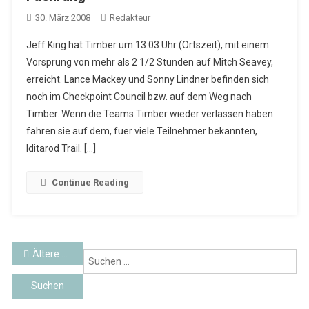
30. März 2008
Redakteur
Jeff King hat Timber um 13:03 Uhr (Ortszeit), mit einem
Vorsprung von mehr als 2 1/2 Stunden auf Mitch Seavey,
erreicht. Lance Mackey und Sonny Lindner befinden sich
noch im Checkpoint Council bzw. auf dem Weg nach
Timber. Wenn die Teams Timber wieder verlassen haben
fahren sie auf dem, fuer viele Teilnehmer bekannten,
Iditarod Trail. […]
Continue Reading
Beitragsnavigation
Ältere Beiträge
Su
na