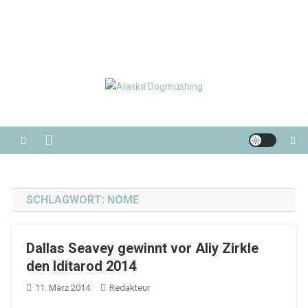
Alaska Dogmushing
Schlittenhunderennen in Alaska
SCHLAGWORT:
NOME
Dallas Seavey gewinnt vor Aliy Zirkle
den Iditarod 2014
11. März 2014
Redakteur