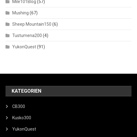
Mile101Blog
(57)
Mushing
(67)
Sheep Mountain150
(6)
Tustumena200
(4)
YukonQuest
(91)
KATEGORIEN
CB300
Kusko300
YukonQuest