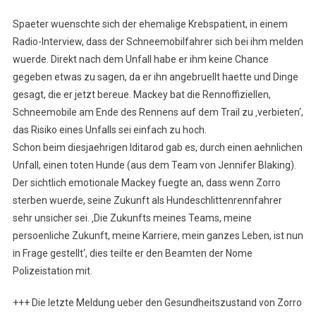
Spaeter wuenschte sich der ehemalige Krebspatient, in einem
Radio-Interview, dass der Schneemobilfahrer sich bei ihm melden
wuerde. Direkt nach dem Unfall habe er ihm keine Chance
gegeben etwas zu sagen, da er ihn angebruellt haette und Dinge
gesagt, die er jetzt bereue. Mackey bat die Rennoffiziellen,
Schneemobile am Ende des Rennens auf dem Trail zu ‚verbieten‘,
das Risiko eines Unfalls sei einfach zu hoch.
Schon beim diesjaehrigen Iditarod gab es, durch einen aehnlichen
Unfall, einen toten Hunde (aus dem Team von Jennifer Blaking).
Der sichtlich emotionale Mackey fuegte an, dass wenn Zorro
sterben wuerde, seine Zukunft als Hundeschlittenrennfahrer
sehr unsicher sei. ‚Die Zukunfts meines Teams, meine
persoenliche Zukunft, meine Karriere, mein ganzes Leben, ist nun
in Frage gestellt‘, dies teilte er den Beamten der Nome
Polizeistation mit.
+++ Die letzte Meldung ueber den Gesundheitszustand von Zorro