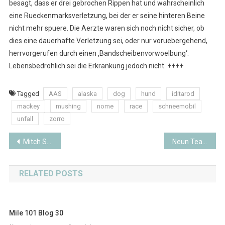
besagt, dass er drei gebrochen Rippen hat und wahrscheinlich
eine Rueckenmarksverletzung, bei der er seine hinteren Beine
nicht mehr spuere. Die Aerzte waren sich noch nicht sicher, ob
dies eine dauerhafte Verletzung sei, oder nur voruebergehend,
herrvorgerufen durch einen ‚Bandscheibenvorwoelbung‘.
Lebensbedrohlich sei die Erkrankung jedoch nicht. ++++
Tagged
AAS
alaska
dog
hund
iditarod
mackey
mushing
nome
race
schneemobil
unfall
zorro
Beitragsnavigation
Mitch Seavey Erster im Ziel
Neun Teams in Nome
RELATED POSTS
Mile 101 Blog 30