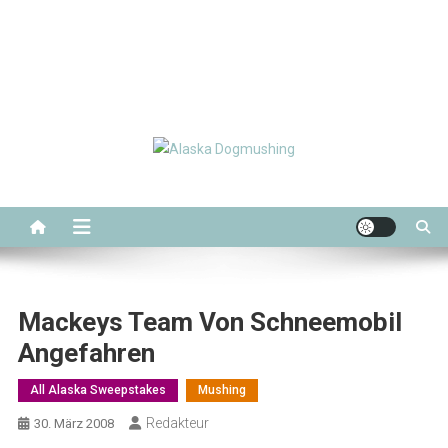
Alaska Dogmushing
Schlittenhunderennen in Alaska
Mackeys Team Von Schneemobil
Angefahren
All Alaska Sweepstakes
Mushing
Redakteur
30. März 2008