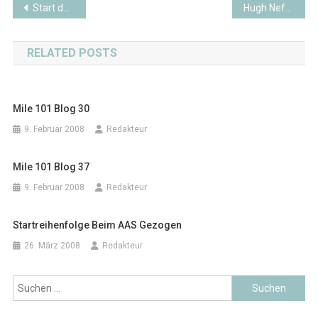
Beitragsnavigation
Start des All Alaska Sweepstakes
Hugh Neff ausgeschieden
RELATED POSTS
Mile 101 Blog 30
9. Februar 2008
Redakteur
Mile 101 Blog 37
9. Februar 2008
Redakteur
Startreihenfolge Beim AAS Gezogen
26. März 2008
Redakteur
Suchen
nach: