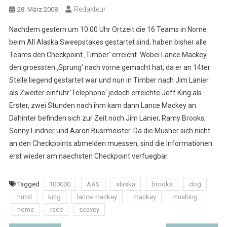
Redakteur
28. März 2008
Nachdem gestern um 10:00 Uhr Ortzeit die 16 Teams in Nome
beim All Alaska Sweepstakes gestartet sind, haben bisher alle
Teams den Checkpoint ‚Timber‘ erreicht. Wobei Lance Mackey
den groessten ‚Sprung‘ nach vorne gemacht hat, da er an 14ter
Stelle liegend gestartet war und nun in Timber nach Jim Lanier
als Zweiter einfuhr.’Telephone‘ jedoch erreichte Jeff King als
Erster, zwei Stunden nach ihm kam dann Lance Mackey an.
Dahinter befinden sich zur Zeit noch Jim Lanier, Ramy Brooks,
Sonny Lindner und Aaron Busrmeister. Da die Musher sich nicht
an den Checkpoints abmelden muessen, sind die Informationen
erst wieder am naechsten Checkpoint verfuegbar.
Tagged
100000
AAS
alaska
brooks
dog
hund
king
lance mackey
mackey
mushing
nome
race
seavey