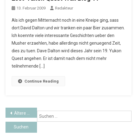
13. Februar 2009
Redakteur
Als ich gegen Mitternacht noch in eine Kneipe ging, sass
dort David Dalton und wir tranken ein paar Bier zusammen.
Ich koennte viele interessante Geschichten ueber den
Musher erzaehlen, habe allerdings nicht genuegend Zeit,
dies zu tuen. Dave Dalton wird dieses Jahr sein 19. Yukon
Quest angehen. Er ist damit nach dem nicht mehr
teilnehmende […]
Continue Reading
Beitragsnavigation
Ältere Beiträge
Su
na