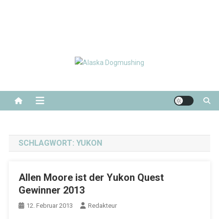
Alaska Dogmushing
Schlittenhunderennen in Alaska
SCHLAGWORT:
YUKON
Allen Moore ist der Yukon Quest
Gewinner 2013
12. Februar 2013
Redakteur