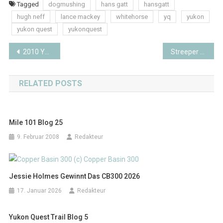
Tagged
dogmushing
hans gatt
hansgatt
hugh neff
lance mackey
whitehorse
yq
yukon
yukon quest
yukonquest
Beitragsnavigation
2010 Yukon Quest Trail Blog X
Streeper zum fuenften Mal Sieger beim Fur Rondy
RELATED POSTS
Mile 101 Blog 25
9. Februar 2008
Redakteur
Jessie Holmes Gewinnt Das CB300 2026
17. Januar 2026
Redakteur
Yukon Quest Trail Blog 5