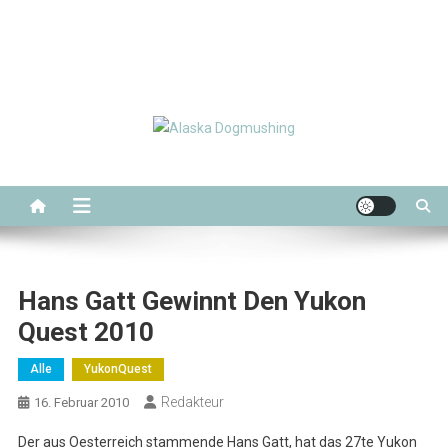
Alaska Dogmushing
Schlittenhunderennen in Alaska
Hans Gatt Gewinnt Den Yukon
Quest 2010
Alle
YukonQuest
Redakteur
16. Februar 2010
Der aus Oesterreich stammende Hans Gatt, hat das 27te Yukon