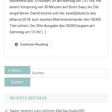
bestehend aus 10 Hunden, ist am Montag um 7:07 Uhr, mit
einem Vorsprung von 30 Minuten auf Brent Sass, ins Ziel
eingefahren. Damit konnte sich der zweitplatzierte des
Iditarod 2018, zum zweiten Mal hintereinander den CB300
Titel sichern. Die 30te Ausgabe des CB300 begann am
Samstag um 10 Uhr […]
Continue Reading
Beitragsnavigation
Ältere Beiträge
Su
na
NEUESTE BEITRÄGE
Kaiser gewinnt zum zehnten Mal das Kusko300