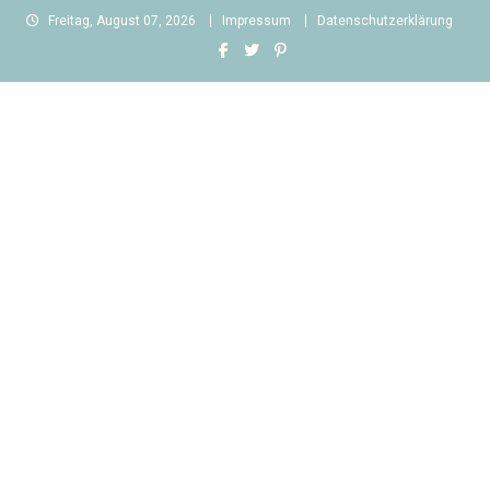
Skip
Freitag, August 07, 2026
Impressum
Datenschutzerklärung
to
content