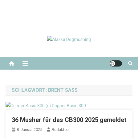
Alaska Dogmushing
Schlittenhunderennen in Alaska
SCHLAGWORT:
BRENT SASS
36 Musher für das CB300 2025 gemeldet
8. Januar 2025
Redakteur