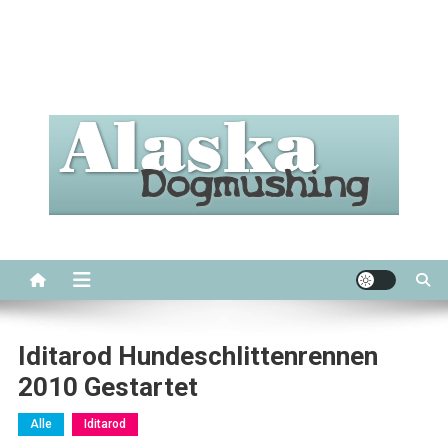
Alaska Dogmushing
Schlittenhunderennen in Alaska
Iditarod Hundeschlittenrennen
2010 Gestartet
Alle
Iditarod