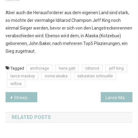
Aber auch die Herausforderer aus dem eigenen Land sind stark,
so möchte der viermalige Iditarod Champion Jeff King noch
einmal Sieger werden, bevor er sich von den Langstreckenrennen
verabschieden wird. Ebenso wird dem, in Alaska (Kotzebue)
geborenen, John Baker, nach mehreren Top5 Plazierungen, ein
Sieg zugetraut.
Tagged
anchorage
hans gatt
iditarod
jeff king
lance mackey
nome alaska
sebastian schnuelle
willow
Beitragsnavigation
Streeper zum fuenften Mal Sieger beim Fur Rondy
Lance Mackey gewinnt zum vierten Mal das Iditarod
RELATED POSTS