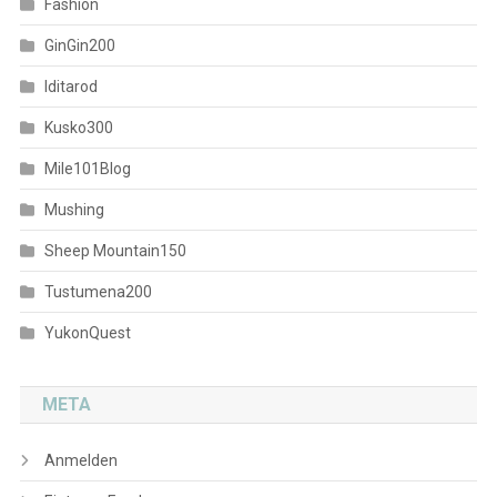
Fashion
GinGin200
Iditarod
Kusko300
Mile101Blog
Mushing
Sheep Mountain150
Tustumena200
YukonQuest
META
Anmelden