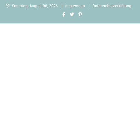
Skip
Samstag, August 08, 2026
Impressum
Datenschutzerklärung
to
content