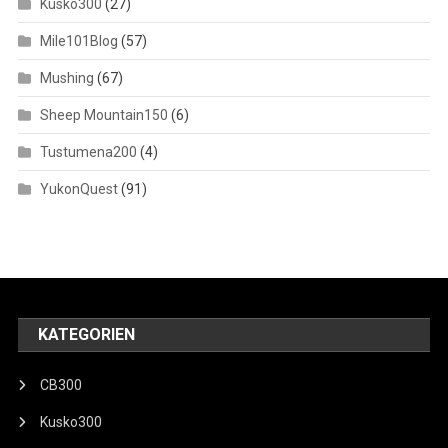
Kusko300
(27)
Mile101Blog
(57)
Mushing
(67)
Sheep Mountain150
(6)
Tustumena200
(4)
YukonQuest
(91)
KATEGORIEN
CB300
Kusko300