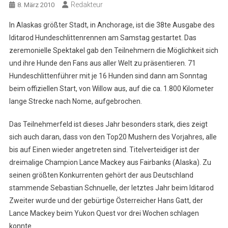
Redakteur
8. März 2010
In Alaskas größter Stadt, in Anchorage, ist die 38te Ausgabe des
Iditarod Hundeschlittenrennen am Samstag gestartet. Das
zeremonielle Spektakel gab den Teilnehmern die Möglichkeit sich
und ihre Hunde den Fans aus aller Welt zu präsentieren. 71
Hundeschlittenführer mit je 16 Hunden sind dann am Sonntag
beim offiziellen Start, von Willow aus, auf die ca. 1.800 Kilometer
lange Strecke nach Nome, aufgebrochen.
Das Teilnehmerfeld ist dieses Jahr besonders stark, dies zeigt
sich auch daran, dass von den Top20 Mushern des Vorjahres, alle
bis auf Einen wieder angetreten sind. Titelverteidiger ist der
dreimalige Champion Lance Mackey aus Fairbanks (Alaska). Zu
seinen größten Konkurrenten gehört der aus Deutschland
stammende Sebastian Schnuelle, der letztes Jahr beim Iditarod
Zweiter wurde und der gebürtige Österreicher Hans Gatt, der
Lance Mackey beim Yukon Quest vor drei Wochen schlagen
konnte.