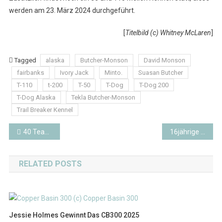
werden am 23. März 2024 durchgeführt.
[
Titelbild (c) Whitney McLaren
]
Tagged
alaska
Butcher-Monson
David Monson
fairbanks
Ivory Jack
Minto.
Suasan Butcher
T-110
t-200
T-50
T-Dog
T-Dog 200
T-Dog Alaska
Tekla Butcher-Monson
Trail Breaker Kennel
Beitragsnavigation
40 Teams für das Knik200 2024 angemeldet
16jährige Emily Robinson gewinnt das Knik200 2024
RELATED POSTS
Jessie Holmes Gewinnt Das CB300 2025