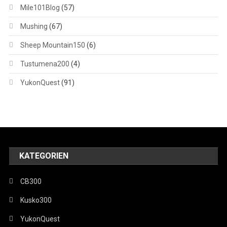
Mile101Blog
(57)
Mushing
(67)
Sheep Mountain150
(6)
Tustumena200
(4)
YukonQuest
(91)
KATEGORIEN
CB300
Kusko300
YukonQuest