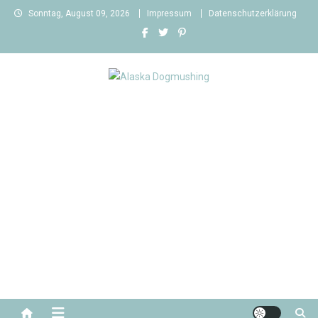
Skip
Sonntag, August 09, 2026
Impressum
Datenschutzerklärung
to
content
Alaska Dogmushing
Schlittenhunderennen in Alaska