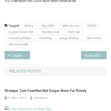
YQ-Champion von 2009 auch beim Iditarod ab.
Tagged
alaska
aliy zirkle
allen moore
CB300
copper basin 300
frauenpower
matt hall
michelle phillips
mushing
paige drobny
ryne olson
sab schnuelle
Beitragsnavigation
Copper Basin 300 2017 ist gestartet
Kusko300: 20 Musher und 150.000 US Dollar Gewinnsumme
RELATED POSTS
Streeper Zum Fuenften Mal Sieger Beim Fur Rondy
6. März 2010
Redakteur