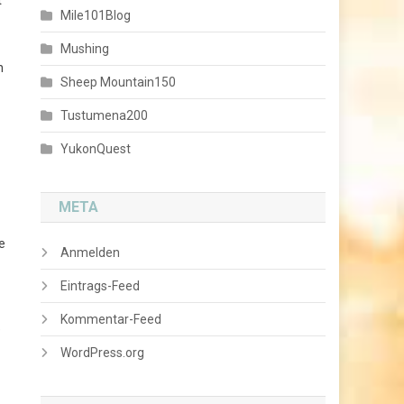
Mile101Blog
Mushing
n
Sheep Mountain150
Tustumena200
YukonQuest
META
e
Anmelden
Eintrags-Feed
Kommentar-Feed
e
WordPress.org