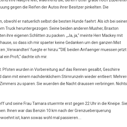
uung gegen die Reifen der Autos ihrer Besitzer pinkelten. Die
obwohl er natuerlich selbst die besten Hunde faehrt. Als ich bei seine
n vom Truck heruntergezogen. Seine beiden anderen Musher, Braxton
en ihre eigenen Schlitten zu packen. „Ja, ja,“ meinte Herr Mackey mit
uhause, so dass ich mir spaeter keine Gedanken um den ganzen Mist
rten ‚Verwandten‘ fuegte er hinzu:'“DIE beiden Anfaenger muessen jetzt
l ein Profi,“ dachte ich mir.
t. Pfoten wurden in Vorbereitung auf das Rennen gesalbt, Geschirre
d dann mit einem nachdenklichem Stirnrunzeln wieder entleert. Mehrer
 Zimmers zu sparen. Sie wuerden die Nacht draussen verbringen. Nichts
ff und seine Frau Tamara stuermte erst gegen 22 Uhr in die Kneipe. Si
en. Ihnen war das Benzin 10 km nach der Grenzueberquerung
woehnt ist, kann sowas wohl mal passieren….