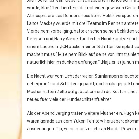
wurde, klaefften, heulten oder mit einer gewissen Genugt
Atmosphaere des Rennens liess keine Hektik verspueren.
Lance Mackey wuerde mit drei Teams im Rennen antreten, 
Vierbeinern vorbei ging, hatte er schon seinen Schlitte
Peterson und Harry Alexie, fuetterten Hunde und versucht
einem Laecheln: „ICH packe meinen Schlitten komplett z
machen muss.“ Mit einem Blick auf seine von ihm trainie
natuerlich hier im dunkeln anfangen.“ „Naja,er ist ja nun ma
Die Nacht war vom Licht der vielen Stirnlampen erleuchte
ueberprueft und Schlitten gepackt, nochmals gepackt un
Musher hatten Zelte aufgebaut um sich die Kosten eines
neues fuer viele der Hundeschlittenfuehrer.
Als der Abend verging trafen weitere Musher ein. Hugh Ne
waren gerade aus dem Yukon Territory heruebergekomm
ausgegangen. Tja, wenn man zu sehr an Hunde-Power ge