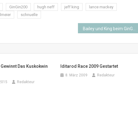
GinGin200
hugh neff
jeff king
lance mackey
lmeier
schnuelle
Bailey und King beim GinGin in Fuehrung
r Gewinnt Das Kuskokwin
Iditarod Race 2009 Gestartet
8. März 2009
Redakteur
2015
Redakteur