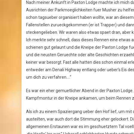
Nach meiner Ankunft in Paxton Lodge machte ich mich 
Ausrichten der Parkmoeglichkeiten fuer Musher zu helfe
schon tagsueber organisiert haben wollte, war an diese
Fallenstellen zurueckgekommen (er ist Trapper) und dan
steckengelieben. Wir waren also etwas spaet dran, aber ke
Ich merkte sehr schnell, dass dieses Rennen eine etwas
schienen gut gelaunt und die Kneipe der Paxton Lodge fuel
und die neusten Geruechte oder alte Geschichten erzaehl
keiner war besorgt. Fast alle hatten dies schon einmal erl
entweder am Denali Highway entlang oder ueber’s Eis de
um dich zu verfahren….“
Es war ein eher gemuetlicher Abend in der Paxton Lodge. S
Kampfmontur in der Kneipe ankamen, um beim Rennen zu 
Als ich zu einem Spaziergang ueber den Hof lief, um mi
austeilten, war auch dort die Stimmung eher gelockert. 
allgemeinen Erstaunen war es im geschuetztem Tal voellig
‚die Hoelle‘ los war.“ Ueberall schlabberten Hunde schma