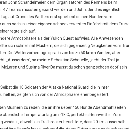
daran John Schandelmeier, dem Organisatoren des Rennens beim
n. 47 Teams mussten geparkt werden und John, der dies eigentlich
m Tag auf Grund des Wetters erst spaet mit seinen Hunden vom
n auch noch in seiner eigenen schneeverwehten Einfahrt mit dem Truck
iner regte sich auf.
 andere Atmosphaere als der Yukon Quest aufwies. Alle Anwesenden
lte sich schnell mit Mushern, die sich gegenseitig Neuigkeiten vom Trai
ten. Die Wettervorhersage sprach von bis zu 50 km/h Winden, aber
ebt. „Ausserdem“, so meinte Sebastian Schnuelle, „geht der Trail ja
s McLaren und Susitna River.Da musst du schon ganz schoen doof sein
elbst die 10 Soldaten der Alaska National Guard, die in ihrer
helfen, zeigten sich von der Atmosphaere eher begeistert.
t den Mushern zu reden, die an ihre ueber 450 Hunde Abendmahlzeiten
Die abendliche Temperatur lag um -18 C, perfektes Rennwetter. Zum
 windstill, obwohl ein Trailbreaker berichtete, dass 20 km ausserhalb
tzend ihre Naepfe leer, waehrend die, deren Futter grade noch zubereite