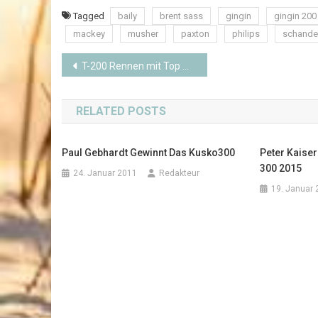
Tagged
baily
brent sass
gingin
gingin 200
mackey
musher
paxton
philips
schande
Beitragsnavigation
T-200 Rennen mit Top Mushern
RELATED POSTS
Paul Gebhardt Gewinnt Das Kusko300
Peter Kaise
300 2015
24. Januar 2011
Redakteur
19. Januar 