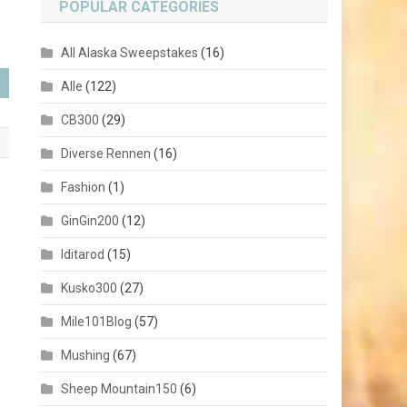
POPULAR CATEGORIES
All Alaska Sweepstakes
(16)
Alle
(122)
CB300
(29)
Diverse Rennen
(16)
Fashion
(1)
GinGin200
(12)
Iditarod
(15)
Kusko300
(27)
Mile101Blog
(57)
Mushing
(67)
Sheep Mountain150
(6)