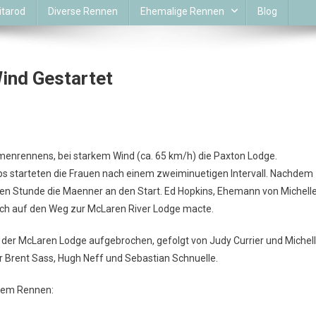
itarod
Diverse Rennen
Ehemalige Rennen
Blog
ind Gestartet
menrennens, bei starkem Wind (ca. 65 km/h) die Paxton Lodge.
ps starteten die Frauen nach einem zweiminuetigen Intervall. Nachdem
ben Stunde die Maenner an den Start. Ed Hopkins, Ehemann von Michell
sich auf den Weg zur McLaren River Lodge macte.
on der McLaren Lodge aufgebrochen, gefolgt von Judy Currier und Michel
r Brent Sass, Hugh Neff und Sebastian Schnuelle.
 dem Rennen: