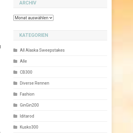
ARCHIV
Archiv
KATEGORIEN
l
All Alaska Sweepstakes
Alle
CB300
Diverse Rennen
Fashion
GinGin200
Iditarod
Kusko300
t