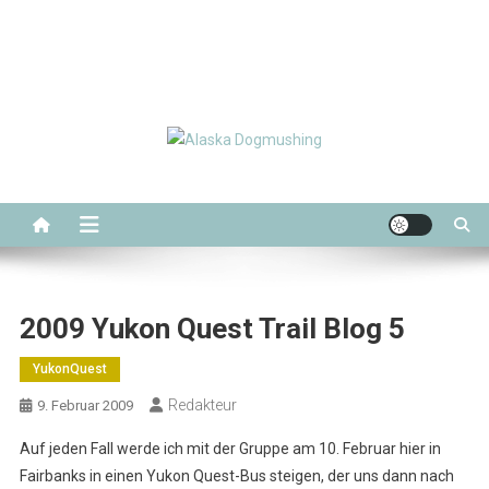
Alaska Dogmushing
Schlittenhunderennen in Alaska
2009 Yukon Quest Trail Blog 5
YukonQuest
Redakteur
9. Februar 2009
Auf jeden Fall werde ich mit der Gruppe am 10. Februar hier in
Fairbanks in einen Yukon Quest-Bus steigen, der uns dann nach