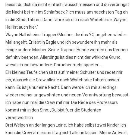
laesst du dich da nicht einfach rausschmeissen und du verbringst
die Nacht bei mir im Schlafsack ? Ich muss am naechsten Tag eh
in die Stadt fahren. Dann fahre ich dich nach Whitehorse. Wayne
Hall ist auch hier.“
Wayne Hall ist eine Trapper/Musher, die das YQ angehen wieder
Mal angeht. Er lebt in Eagle und ich bewundere ihn mehr als
einige andere Musher. Seine Trapper-Hunde werden das Rennen
definitiv beenden. Allerdings ist dies nicht der wirkliche Grund,
wieso ich ihn bewundere. Darueber mehr spaeter….
Ein kleines Teufelchen sitzt auf meiner Schulter und redet mir
ein, dass ich die Crew alleine nach Whitehorse fahren lassen
kann. Es ist ja nur eine Nacht. Dann werde ich mir allerdings
wieder meiner ungewohnten und neuen Verantwortung bewusst.
Ich habe nun mal die Crew mit mir. Die Rede des Professors
kommt mir in den Sinn: „Du bist fuer die Studenten
verantwortlich.
Drei Welpen an der langen Leine. Ich habe selbst zwei Kinder. Ich
kann die Crew am ersten Tag nicht alleine lassen. Meine Antwort