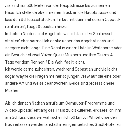
„Es sind nur 500 Meter von der Hauptstrasse bis zu meinem
Haus. Ich stelle da oben meinen Truck an die Hauptstrasse und
lass den Schluessel stecken. Ihr koennt dann mit eurem Gepaeck
reinfahren“, fuegt Sebastian hinzu.
Im hohen Norden sind Angebote wie ‚ich lass den Schluessel
stecken‘ eher normal. Ich denke ueber das Angebot nach und
zoegere nicht lange. Eine Nacht in einem Hotel in Whitehorse oder
ein Besuch bei zwei Yukon Quest Mushern und ihre Teams 4
Tage vor dem Rennen ? Die Wahl faellt leicht.
Ich werde gerne zuhoehren, waehrend Sebastian und vielleicht
sogar Wayne die Fragen meiner so jungen Crew auf die eine oder
andere Art und Weise beantworten. Beide sind professionelle
Musher.
Als ich danach Nathan anrufe um Computer-Programme und
‚Video-Uploads‘ entlang des Trails zu diskutieren, erklaere ich ihm
am Schluss, dass wir wahrscheinlich 50 km vor Whitehorse den
Bus verlassen werden anstatt in ein gemuetliches Stadt-Hotel zu