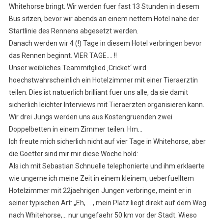
Whitehorse bringt. Wir werden fuer fast 13 Stunden in diesem
Bus sitzen, bevor wir abends an einem nettem Hotel nahe der
Startlinie des Rennens abgesetzt werden.
Danach werden wir 4 (!) Tage in diesem Hotel verbringen bevor
das Rennen beginnt. VIER TAGE…. !!
Unser weibliches Teammitglied ‚Cricket‘ wird
hoechstwahrscheinlich ein Hotelzimmer mit einer Tieraerztin
teilen. Dies ist natuerlich brilliant fuer uns alle, da sie damit
sicherlich leichter Interviews mit Tieraerzten organisieren kann.
Wir drei Jungs werden uns aus Kostengruenden zwei
Doppelbetten in einem Zimmer teilen. Hm…
Ich freute mich sicherlich nicht auf vier Tage in Whitehorse, aber
die Goetter sind mir mir diese Woche hold:
Als ich mit Sebastian Schnuelle telephonierte und ihm erklaerte
wie ungerne ich meine Zeit in einem kleinem, ueberfuelltem
Hotelzimmer mit 22jaehrigen Jungen verbringe, meint er in
seiner typischen Art: „Eh, …., mein Platz liegt direkt auf dem Weg
nach Whitehorse,… nur ungefaehr 50 km vor der Stadt. Wieso