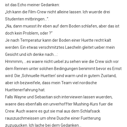
ist das Echo meiner Gedanken:
„Ich kann die Film-Crew nicht alleine lassen. Ich wuerde drei
Studenten mitbringen…“.
„Na, dann muesst ihr eben auf dem Boden schlafen, aber das ist
doch kein Problem, oder ?“
Je nach Temperatur kann der Boden einer Huette recht kalt
werden. Ein etwas verschmitztes Laecheln gleitet ueber mein
Gesicht und ich denke nach….:
Hmmmm, …es waere nicht uebel zu sehen wie die Crew sich vor
dem Rennen unter solchen Bedingungen benimmt bevor es Ernst
wird. Die ‚Schnuelle-Huetten‘ sind warm und in gutem Zustand,
aber ich bezweifele, dass mein Team viel nordische
Huettenerfahrung hat.
Falls Wayne und Sebastian sich interviewen lassen wuerden,
waere dies ebenfalls ein unverhoffter Mushing-Kurs fuer die
Crew. Auch waere es gut sie mal aus dem Schlafsack
rauszuschmeissen um ohne Dusche einer Fuetterung
zuzugucken. Ich lache bei dem Gedanken…