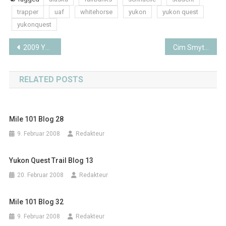
trapper
uaf
whitehorse
yukon
yukon quest
yukonquest
Beitragsnavigation
2009 Yukon Quest Trail Blog 4
Cim Smyth gewinnt das Klondike 300
RELATED POSTS
Mile 101 Blog 28
9. Februar 2008
Redakteur
Yukon Quest Trail Blog 13
20. Februar 2008
Redakteur
Mile 101 Blog 32
9. Februar 2008
Redakteur