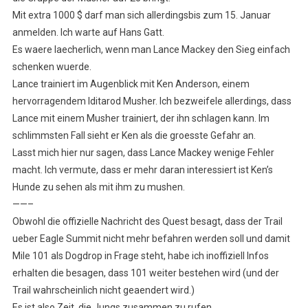
Mit extra 1000 $ darf man sich allerdingsbis zum 15. Januar
anmelden. Ich warte auf Hans Gatt.
Es waere laecherlich, wenn man Lance Mackey den Sieg einfach
schenken wuerde.
Lance trainiert im Augenblick mit Ken Anderson, einem
hervorragendem Iditarod Musher. Ich bezweifele allerdings, dass
Lance mit einem Musher trainiert, der ihn schlagen kann. Im
schlimmsten Fall sieht er Ken als die groesste Gefahr an.
Lasst mich hier nur sagen, dass Lance Mackey wenige Fehler
macht. Ich vermute, dass er mehr daran interessiert ist Ken’s
Hunde zu sehen als mit ihm zu mushen.
——–
Obwohl die offizielle Nachricht des Quest besagt, dass der Trail
ueber Eagle Summit nicht mehr befahren werden soll und damit
Mile 101 als Dogdrop in Frage steht, habe ich inoffiziell Infos
erhalten die besagen, dass 101 weiter bestehen wird (und der
Trail wahrscheinlich nicht geaendert wird.)
Es ist also Zeit, die Jungs zusammen zu rufen.