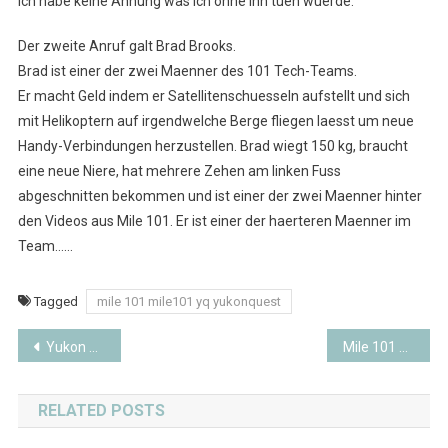
Ich habe keine Ahnung was ich ohne ihn tuen wuerde.
Der zweite Anruf galt Brad Brooks.
Brad ist einer der zwei Maenner des 101 Tech-Teams.
Er macht Geld indem er Satellitenschuesseln aufstellt und sich
mit Helikoptern auf irgendwelche Berge fliegen laesst um neue
Handy-Verbindungen herzustellen. Brad wiegt 150 kg, braucht
eine neue Niere, hat mehrere Zehen am linken Fuss
abgeschnitten bekommen und ist einer der zwei Maenner hinter
den Videos aus Mile 101. Er ist einer der haerteren Maenner im
Team……
Tagged
mile 101 mile101 yq yukonquest
Beitragsnavigation
Yukon Quest 2007 – Whitehorse, Yukon
Mile 101 Blog II
RELATED POSTS