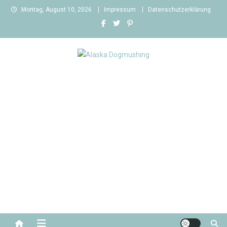
Skip
Montag, August 10, 2026
Impressum
Datenschutzerklärung
to
content
Alaska Dogmushing
Schlittenhunderennen in Alaska