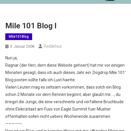
Mile 101 Blog I
Mile101Blog
Redakteur
3. Januar 2008
Nun ja,
Ragnar (der Herr, dem diese Website gehoert) hat mir vor einigen
Monaten gesagt, dass ich auch dieses Jahr ein ‚Dogdrop Mile 101‘
Blog posten sollte falls ich Lust haette.
Vielen Leuten mag es seltsam vorkommen, dass solch ein Blog
schon 2 Monate vor dem Rennen beginnt, aber glaubt mir…., du
kriegst die Jungs, die eine verschneite und verfallene Bruchbude
ohne Elekrizitaet am Fuss von Eagle Summit fuer Musher
offenhalten sollen nicht uebers Wochenende zusammen.
—————-
Dies ist ein Blog, und in keinster Weise mit der offiziellen Meinung