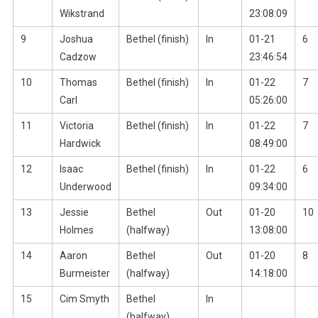
Wikstrand
23:08:09
9
Joshua
Bethel (finish)
In
01-21
6
Cadzow
23:46:54
10
Thomas
Bethel (finish)
In
01-22
7
Carl
05:26:00
11
Victoria
Bethel (finish)
In
01-22
7
Hardwick
08:49:00
12
Isaac
Bethel (finish)
In
01-22
6
Underwood
09:34:00
13
Jessie
Bethel
Out
01-20
10
Holmes
(halfway)
13:08:00
14
Aaron
Bethel
Out
01-20
8
Burmeister
(halfway)
14:18:00
15
Cim Smyth
Bethel
In
(halfway)