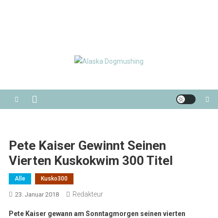
Alaska Dogmushing
Schlittenhunderennen in Alaska
Pete Kaiser Gewinnt Seinen
Vierten Kuskokwim 300 Titel
Alle
Kusko300
Redakteur
23. Januar 2018
Pete Kaiser gewann am Sonntagmorgen seinen vierten