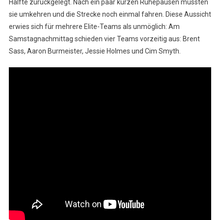
Hälfte zurückgelegt. Nach ein paar kurzen Ruhepausen mussten
sie umkehren und die Strecke noch einmal fahren. Diese Aussicht
erwies sich für mehrere Elite-Teams als unmöglich: Am
Samstagnachmittag schieden vier Teams vorzeitig aus: Brent
Sass, Aaron Burmeister, Jessie Holmes und Cim Smyth.