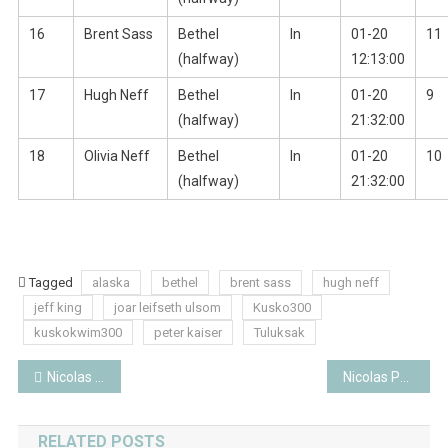
16
Brent Sass
Bethel
In
01-20
11
(halfway)
12:13:00
17
Hugh Neff
Bethel
In
01-20
9
(halfway)
21:32:00
18
Olivia Neff
Bethel
In
01-20
10
(halfway)
21:32:00
Tagged
alaska
bethel
brent sass
hugh neff
jeff king
joar leifseth ulsom
Kusko300
kuskokwim300
peter kaiser
Tuluksak
Beitragsnavigation
Nicolas Petit gewinnt das CB300 2018
Nicolas Petit gewinnt zum zweiten Mal das Copper Basin 300
RELATED POSTS