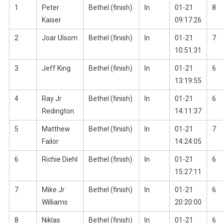
1
Peter
Bethel (finish)
In
01-21
8
Kaiser
09:17:26
2
Joar Ulsom
Bethel (finish)
In
01-21
7
10:51:31
3
Jeff King
Bethel (finish)
In
01-21
6
13:19:55
4
Ray Jr
Bethel (finish)
In
01-21
6
Redington
14:11:37
5
Matthew
Bethel (finish)
In
01-21
7
Failor
14:24:05
6
Richie Diehl
Bethel (finish)
In
01-21
6
15:27:11
7
Mike Jr
Bethel (finish)
In
01-21
6
Williams
20:20:00
8
Niklas
Bethel (finish)
In
01-21
6