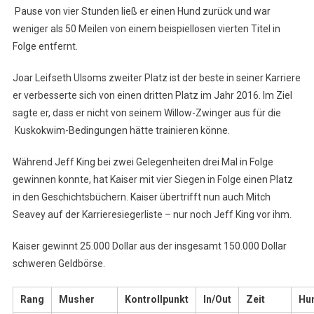
Pause von vier Stunden ließ er einen Hund zurück und war
weniger als 50 Meilen von einem beispiellosen vierten Titel in
Folge entfernt.
Joar Leifseth Ulsoms zweiter Platz ist der beste in seiner Karriere
er verbesserte sich von einen dritten Platz im Jahr 2016. Im Ziel
sagte er, dass er nicht von seinem Willow-Zwinger aus für die
Kuskokwim-Bedingungen hätte trainieren könne.
Während Jeff King bei zwei Gelegenheiten drei Mal in Folge
gewinnen konnte, hat Kaiser mit vier Siegen in Folge einen Platz
in den Geschichtsbüchern. Kaiser übertrifft nun auch Mitch
Seavey auf der Karrieresiegerliste – nur noch Jeff King vor ihm.
Kaiser gewinnt 25.000 Dollar aus der insgesamt 150.000 Dollar
schweren Geldbörse.
Rang
Musher
Kontrollpunkt
In/Out
Zeit
Hu