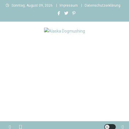
Skip
Sonntag, August 09, 2026
Impressum
Datenschutzerklärung
to
content
Alaska Dogmushing
Schlittenhunderennen in Alaska