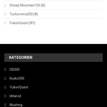
Sheep Mountain150
(6)
Tustumena200
(4)
YukonQuest
(91)
KATEGORIEN
CB300
Kusko300
YukonQuest
Iditarod
Mushing