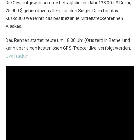
Die Gesamtgewinnsumme beträgt dieses Jahr 123.00 US Dollar,
25.000 $ gehen davon alleine an den Sieger. Damit ist das
Kusko300 weiterhin das bestbezahlte Mittelstreckenrennen
Alaskas.
Das Rennen startet heute um 18:30 Uhr (Ortszeit) in Bethel und
kann über einen kostenlosen GPS-Tracker ‚live‘ verfolgt werden.
LiveTracker