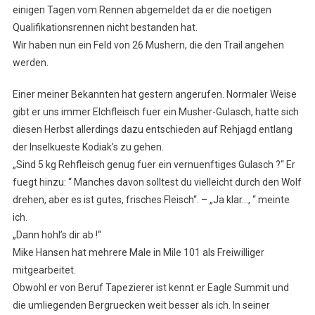
einigen Tagen vom Rennen abgemeldet da er die noetigen
Qualifikationsrennen nicht bestanden hat.
Wir haben nun ein Feld von 26 Mushern, die den Trail angehen
werden.
Einer meiner Bekannten hat gestern angerufen. Normaler Weise
gibt er uns immer Elchfleisch fuer ein Musher-Gulasch, hatte sich
diesen Herbst allerdings dazu entschieden auf Rehjagd entlang
der Inselkueste Kodiak’s zu gehen.
„Sind 5 kg Rehfleisch genug fuer ein vernuenftiges Gulasch ?“ Er
fuegt hinzu: “ Manches davon solltest du vielleicht durch den Wolf
drehen, aber es ist gutes, frisches Fleisch“. – „Ja klar…, “ meinte
ich.
„Dann hohl’s dir ab !“
Mike Hansen hat mehrere Male in Mile 101 als Freiwilliger
mitgearbeitet.
Obwohl er von Beruf Tapezierer ist kennt er Eagle Summit und
die umliegenden Bergruecken weit besser als ich. In seiner