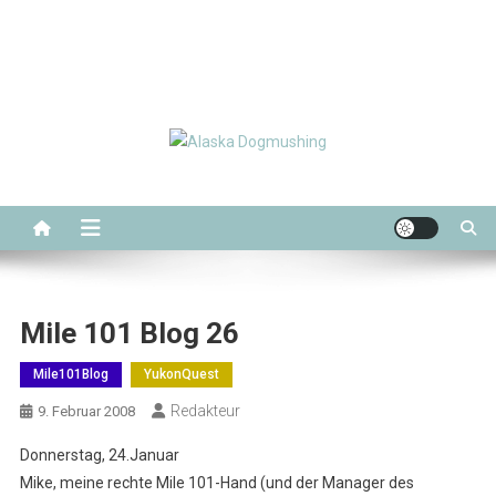
Alaska Dogmushing
Schlittenhunderennen in Alaska
Mile 101 Blog 26
Mile101Blog
YukonQuest
Redakteur
9. Februar 2008
Donnerstag, 24.Januar
Mike, meine rechte Mile 101-Hand (und der Manager des