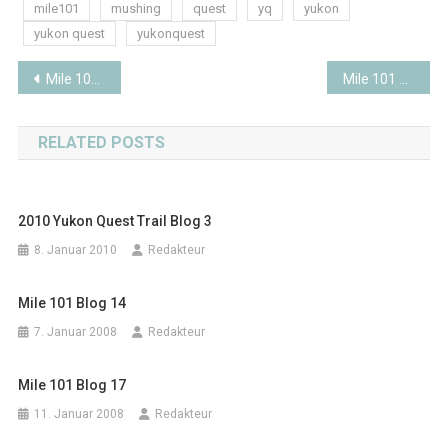
mile101
mushing
quest
yq
yukon
yukon quest
yukonquest
Beitragsnavigation
Mile 101 Blog 25
Mile 101 Blog 27
RELATED POSTS
2010 Yukon Quest Trail Blog 3
8. Januar 2010
Redakteur
Mile 101 Blog 14
7. Januar 2008
Redakteur
Mile 101 Blog 17
11. Januar 2008
Redakteur